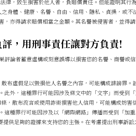
之法律，致生損害於他人者，負賠償責任。但能證明其行
他人之身體、健康、名譽、自由、信用、隱私、貞操，或不
害，亦得請求賠償相當之金額。其名譽被侵害者，並得請
意負評，用刑事責任讓對方負責!
，如果評論者蓄意虛構或刻意誤導以損害您的名譽、商譽或
條，散布虛假足以毀損他人名譽之內容，可能構成誹謗罪。
。此外，這種罪行可能因涉及條文中的「文字」而受到「
13條，散布流言或使用詐術損害他人信用，可能構成妨害
。這種罪行可能因涉及以「網際網路」傳播而受到「加重
要提供足夠的證據來支持您的主張。在考慮提出刑事訴訟