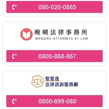
080-020-0865
0800-868-867
0800-699-080