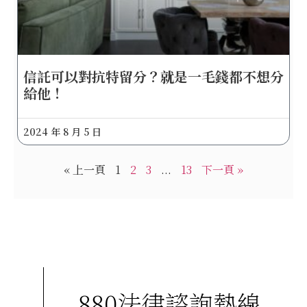
信託可以對抗特留分？就是一毛錢都不想分
給他！
2024 年 8 月 5 日
« 上一頁
1
2
3
...
13
下一頁 »
880法律諮詢熱線